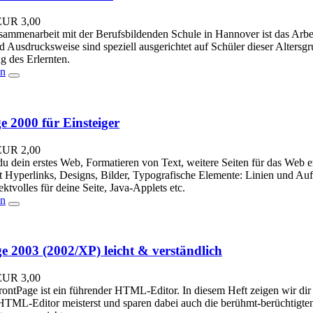
EUR
3,00
sammenarbeit mit der Berufsbildenden Schule in Hannover ist das Arbei
d Ausdrucksweise sind speziell ausgerichtet auf Schüler dieser Altersgr
g des Erlernten.
en
e 2000 für Einsteiger
EUR
2,00
 du dein erstes Web, Formatieren von Text, weitere Seiten für das Web 
t Hyperlinks, Designs, Bilder, Typografische Elemente: Linien und Auf
ktvolles für deine Seite, Java-Applets etc.
en
e 2003 (2002/XP) leicht & verständlich
EUR
3,00
rontPage ist ein führender HTML-Editor. In diesem Heft zeigen wir di
HTML-Editor meisterst und sparen dabei auch die berühmt-berüchtigt