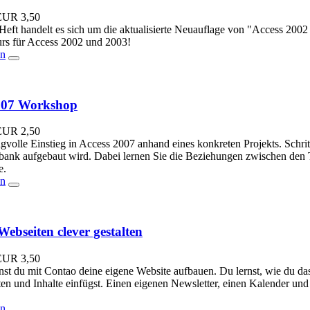
EUR
3,50
Heft handelt es sich um die aktualisierte Neuauflage von "Access 2002 f
urs für Access 2002 und 2003!
en
007 Workshop
EUR
2,50
volle Einstieg in Access 2007 anhand eines konkreten Projekts. Schritt 
ank aufgebaut wird. Dabei lernen Sie die Beziehungen zwischen den T
e.
en
ebseiten clever gestalten
EUR
3,50
nst du mit Contao deine eigene Website aufbauen. Du lernst, wie du das
ten und Inhalte einfügst. Einen eigenen Newsletter, einen Kalender und
en