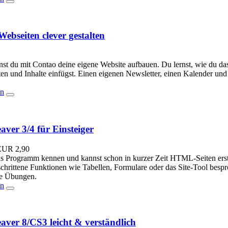
ebseiten clever gestalten
nst du mit Contao deine eigene Website aufbauen. Du lernst, wie du das
ten und Inhalte einfügst. Einen eigenen Newsletter, einen Kalender und
en
ver 3/4 für Einsteiger
EUR
2,90
as Programm kennen und kannst schon in kurzer Zeit HTML-Seiten erste
schrittene Funktionen wie Tabellen, Formulare oder das Site-Tool besp
ge Übungen.
en
ver 8/CS3 leicht & verständlich