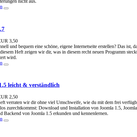
terungen nicht aus.
en
.7
EUR
3,50
hnell und bequem eine schöne, eigene Internetseite erstellen? Das ist, 
diesem Heft zeigen wir dir, was in diesem recht neuen Programm steckt, 
ert wird.
en
.5 leicht & verständlich
EUR
2,50
eft verraten wir dir ohne viel Umschweife, wie du mit dem frei verf
los zurechtkommst: Download und Installation von Joomla 1.5, Joomla
nd Backend von Joomla 1.5 erkunden und kennenlernen.
en