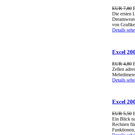
EUR 7,80
Die ersten 
Dreamweaver
von Grafike
Details seh
Excel 200
EUR 4,80
Zellen adre
Mehrdimensi
Details seh
Excel 200
EUR 5,50
Ein Blick n
Rechnen für 
Funktionen,