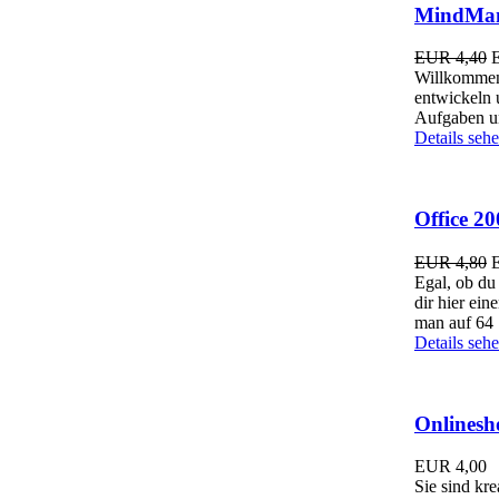
MindMana
EUR 4,40
Willkommen 
entwickeln 
Aufgaben un
Details seh
Office 20
EUR 4,80
Egal, ob du
dir hier ei
man auf 64 
Details seh
Onlinesh
EUR
4,00
Sie sind kr