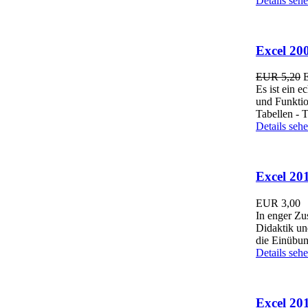
Details seh
Excel 20
EUR 5,20
Es ist ein e
und Funktio
Tabellen - 
Details seh
Excel 20
EUR
3,00
In enger Zu
Didaktik un
die Einübun
Details seh
Excel 20