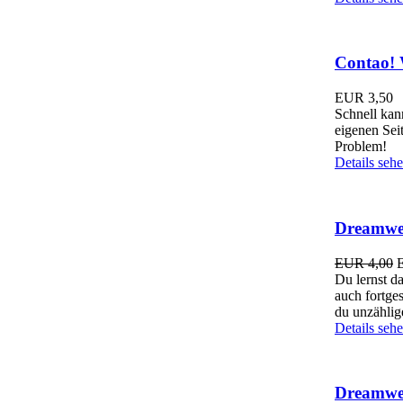
Contao! W
EUR
3,50
Schnell kan
eigenen Sei
Problem!
Details seh
Dreamwea
EUR 4,00
Du lernst d
auch fortge
du unzähli
Details seh
Dreamwea