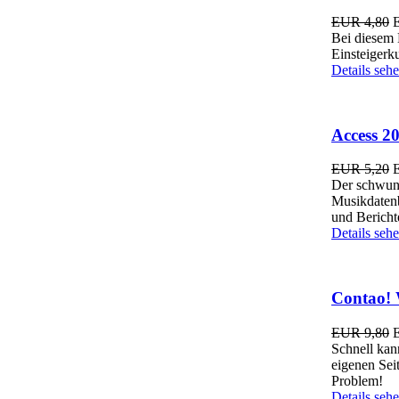
EUR 4,80
Bei diesem 
Einsteigerk
Details seh
Access 2
EUR 5,20
Der schwung
Musikdatenb
und Bericht
Details seh
Contao! W
EUR 9,80
Schnell kan
eigenen Sei
Problem!
Details seh