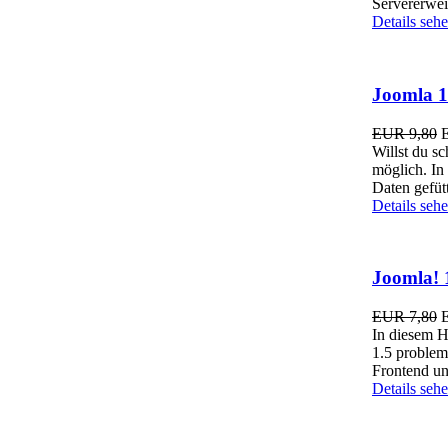
Servererwei
Details seh
Joomla 1
EUR 9,80
Willst du sc
möglich. In 
Daten gefütt
Details seh
Joomla! 1
EUR 7,80
In diesem H
1.5 problem
Frontend u
Details seh