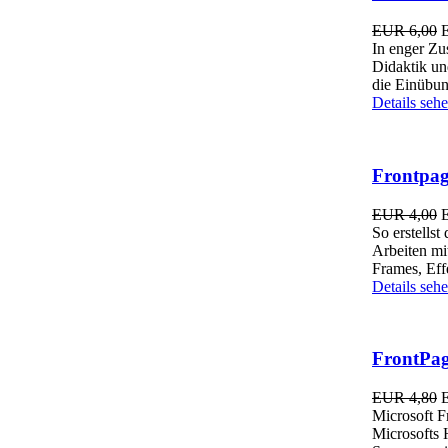
EUR 6,00
In enger Zu
Didaktik un
die Einübun
Details seh
Frontpag
EUR 4,00
So erstellst
Arbeiten mi
Frames, Effe
Details seh
FrontPag
EUR 4,80
Microsoft F
Microsofts 