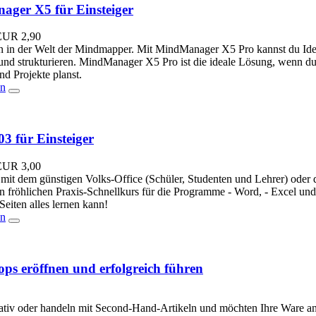
ger X5 für Einsteiger
EUR
2,90
in der Welt der Mindmapper. Mit MindManager X5 Pro kannst du Idee
und strukturieren. MindManager X5 Pro ist die ideale Lösung, wenn du t
d Projekte planst.
en
03 für Einsteiger
EUR
3,00
 mit dem günstigen Volks-Office (Schüler, Studenten und Lehrer) oder d
nen fröhlichen Praxis-Schnellkurs für die Programme - Word, - Excel un
Seiten alles lernen kann!
en
ops eröffnen und erfolgreich führen
eativ oder handeln mit Second-Hand-Artikeln und möchten Ihre Ware a