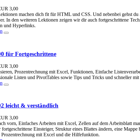
EUR
3,00
Lektionen machen dich fit für HTML und CSS. Und nebenbei gehst du au
. In den weiteren Lektionen zeigen wir dir auch fortgeschrittene Tec
n und Hyperlinks.
en
0 für Fortgeschrittene
EUR
3,00
ssieren, Prozentrechnung mit Excel, Funktionen, Einfache Listenverarbe
onale Listen und PivotTables sowie Tips und Tricks und schneller mit 
en
2 leicht & verständlich
EUR
3,00
ach vorn, Einfaches Arbeiten mit Excel, Zellen auf dem Arbeitsblatt ma
fortgeschrittene Einsteiger, Struktur eines Blattes ändern, eine Mappe
 Prozentrechnung mit Excel und die Hilfefunktion.