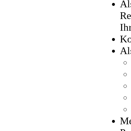
Al
Re
Ih
Ko
Al
Me