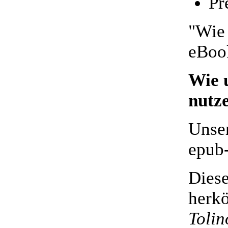
Pr
"Wie 
eBoo
Wie 
nutz
Unse
epub
Diese
herk
Tolin