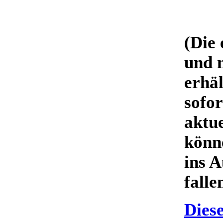
(Die
und 
erhä
sofo
aktu
könn
ins 
falle
Diese