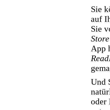
Sie k
auf I
Sie v
Store
App h
Read
gema
Und 
natür
oder 