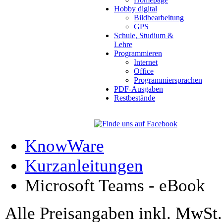
Hobby digital
Bildbearbeitung
GPS
Schule, Studium &
Lehre
Programmieren
Internet
Office
Programmiersprachen
PDF-Ausgaben
Restbestände
KnowWare
Kurzanleitungen
Microsoft Teams - eBook
Alle Preisangaben inkl. MwSt.