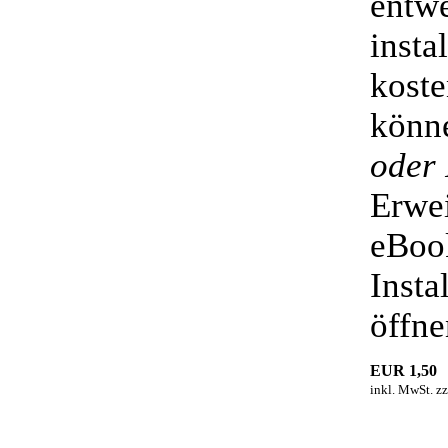
entwe
insta
kost
könne
oder 
Erwei
eBook
Insta
öffne
EUR
1,50
inkl. MwSt. z