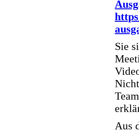
Ausga
http
ausg
Sie s
Meeti
Vide
Nicht
Teams
erklä
Aus d