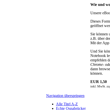
Wie und wo
Unsere eBoo
Dieses Form
geöffnet we
Sie können u
z.B. über d
Mit der Ap
Und Sie kön
Notebook les
empfehlen d
Chrome- ode
dann browser
können.
EUR
1,50
inkl. MwSt. zz
Navigation überspringen
Alle Titel A-Z
Echte Osnabrücker