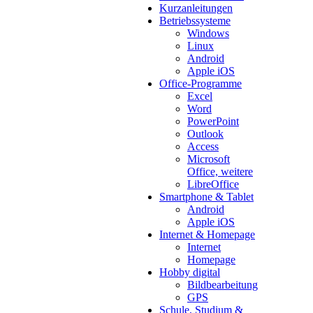
Kurzanleitungen
Betriebssysteme
Windows
Linux
Android
Apple iOS
Office-Programme
Excel
Word
PowerPoint
Outlook
Access
Microsoft
Office, weitere
LibreOffice
Smartphone & Tablet
Android
Apple iOS
Internet & Homepage
Internet
Homepage
Hobby digital
Bildbearbeitung
GPS
Schule, Studium &