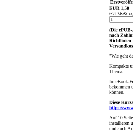
Erstveröffe
EUR
1,50
inkl. MwSt. zz
(Die ePUB-A
nach Zahlun
Richtlinien
Versandkost
"Wie geht d
Kompakte un
Thema.
Im eBook-Fo
bekommen un
können.
Diese Kurza
https://ww
Auf 10 Seit
installieren
und auch Ar