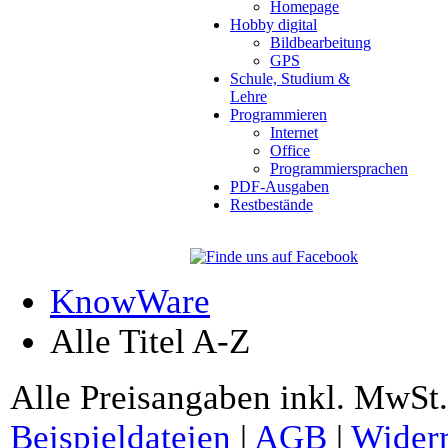
Homepage
Hobby digital
Bildbearbeitung
GPS
Schule, Studium &
Lehre
Programmieren
Internet
Office
Programmiersprachen
PDF-Ausgaben
Restbestände
KnowWare
Alle Titel A-Z
Alle Preisangaben inkl. MwSt.
Beispieldateien
|
AGB
|
Widerr