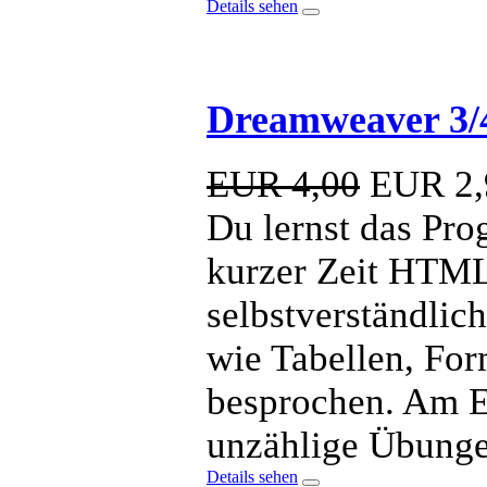
Details sehen
Dreamweaver 3/4
EUR 4,00
EUR
2,
Du lernst das Pr
kurzer Zeit HTML
selbstverständlic
wie Tabellen, For
besprochen. Am En
unzählige Übunge
Details sehen