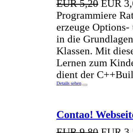
EUR 5,20
EUR
3,
Programmiere Rate
erzeuge Options- 
in die Grundlage
Klassen. Mit dies
Lernen zum Kind
dient der C++Bui
Details sehen
Contao! Webseite
EUR 9,80
EUR
3,