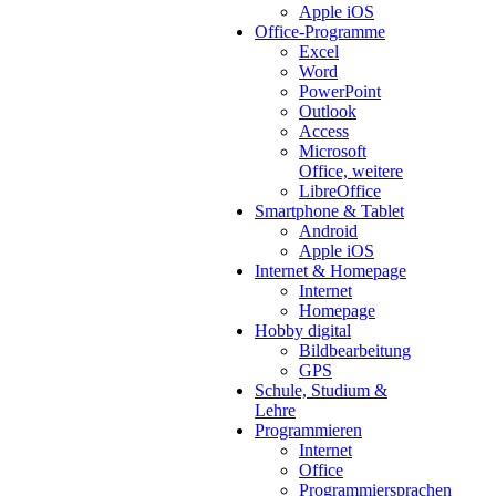
Apple iOS
Office-Programme
Excel
Word
PowerPoint
Outlook
Access
Microsoft
Office, weitere
LibreOffice
Smartphone & Tablet
Android
Apple iOS
Internet & Homepage
Internet
Homepage
Hobby digital
Bildbearbeitung
GPS
Schule, Studium &
Lehre
Programmieren
Internet
Office
Programmiersprachen